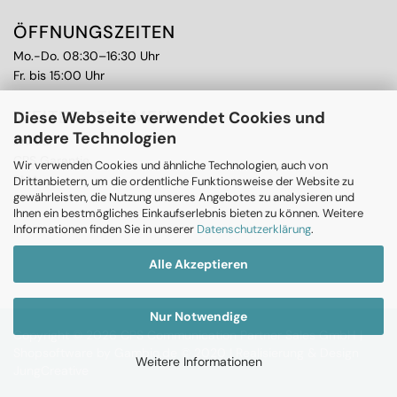
ÖFFNUNGSZEITEN
Mo.-Do. 08:30–16:30 Uhr
Fr. bis 15:00 Uhr
WEITERE THEMEN
Diese Webseite verwendet Cookies und
andere Technologien
Ankauf
CPS Garantie
Wir verwenden Cookies und ähnliche Technologien, auch von
RMA
Drittanbietern, um die ordentliche Funktionsweise der Website zu
gewährleisten, die Nutzung unseres Angebotes zu analysieren und
Ihnen ein bestmögliches Einkaufserlebnis bieten zu können. Weitere
Informationen finden Sie in unserer
Datenschutzerklärung
.
Alle Akzeptieren
Nur Notwendige
Copyright © 2026 CPS Communication Partner Sales GmbH |
Shopsoftware
by Gambio.de © 2020 |
Realisierung & Design
Weitere Informationen
JungCreative