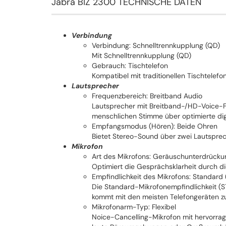
Jabra BIZ 2300 TECHNISCHE DATEN
Verbindung
Verbindung: Schnelltrennkupplung (QD)
Mit Schnelltrennkupplung (QD)
Gebrauch: Tischtelefon
Kompatibel mit traditionellen Tischtelefo
Lautsprecher
Frequenzbereich: Breitband Audio
Lautsprecher mit Breitband-/HD-Voice-F
menschlichen Stimme über optimierte digi
Empfangsmodus (Hören): Beide Ohren
Bietet Stereo-Sound über zwei Lautsprec
Mikrofon
Art des Mikrofons: Geräuschunterdrücku
Optimiert die Gesprächsklarheit durch d
Empfindlichkeit des Mikrofons: Standard
Die Standard-Mikrofonempfindlichkeit (S
kommt mit den meisten Telefongeräten zu
Mikrofonarm-Typ: Flexibel
Noice-Cancelling-Mikrofon mit hervorra