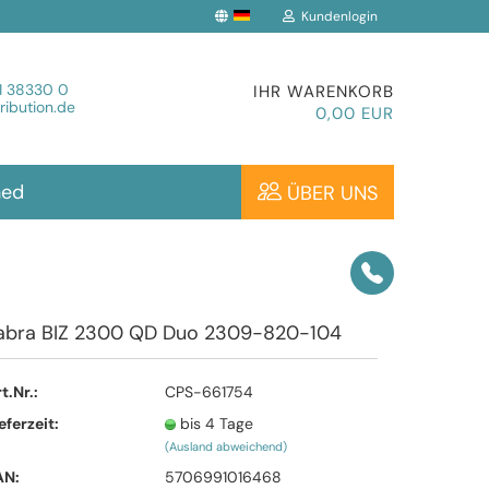
Kundenlogin
che auswählen
1 38330 0
IHR WARENKORB
ibution.de
0,00 EUR
hed
ÜBER UNS
Konto erstellen
abra BIZ 2300 QD Duo 2309-820-104
Passwort vergessen?
t.Nr.:
CPS-661754
eferzeit:
bis 4 Tage
(Ausland abweichend)
AN:
5706991016468