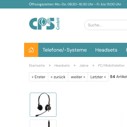
Öffnungszeiten: Mo.-Do. 08:30–16:30 Uhr - Fr. bis 15:00 Uhr
Telefone/-Systeme
Headsets
»
»
»
Startseite
Headsets
Jabra
PC/Mobiltelefon
54
Artike
« Erster
« zurück
weiter »
Letzter »