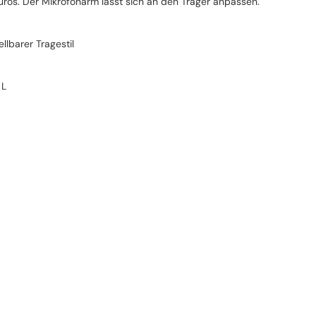
s. Der Mikrofonarm lässt sich an den Träger anpassen.
ellbarer Tragestil
 L