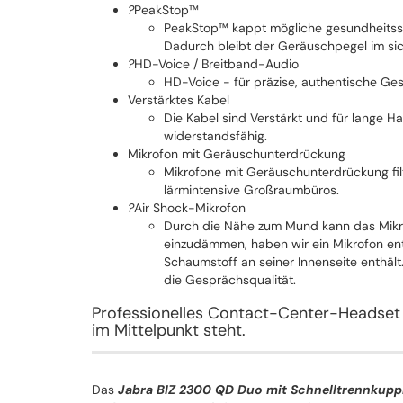
?
PeakStop™
PeakStop™ kappt mögliche gesundheitssc
Dadurch bleibt der Geräuschpegel im sich
?
HD-Voice / Breitband-Audio
HD-Voice - für präzise, authentische Ge
Verstärktes Kabel
Die Kabel sind Verstärkt und für lange Ha
widerstandsfähig.
Mikrofon mit Geräuschunterdrückung
Mikrofone mit Geräuschunterdrückung fil
lärmintensive Großraumbüros.
?
Air Shock-Mikrofon
Durch die Nähe zum Mund kann das Mikr
einzudämmen, haben wir ein Mikrofon entw
Schaumstoff an seiner Innenseite enthäl
die Gesprächsqualität.
Professionelles Contact-Center-Headset fü
im Mittelpunkt steht.
Das
Jabra
BIZ 2300 QD Duo mit Schnelltrennkupp