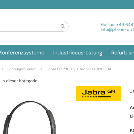
Spra
Hotline:
+49 644
info@phone-distr
Konferenzsysteme
Industrieausrüstung
Refurbis
»
»
Schnurgebunden
Jabra BIZ 2300 QD Duo 2309-820-104
l in dieser Kategorie
J
Ar
Li
E