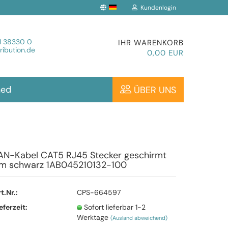
Kundenlogin
che auswählen
1 38330 0
IHR WARENKORB
ibution.de
0,00 EUR
hed
ÜBER UNS
Konto erstellen
AN-Kabel CAT5 RJ45 Stecker geschirmt
m schwarz 1AB045210132-100
Passwort vergessen?
t.Nr.:
CPS-664597
eferzeit:
Sofort lieferbar 1-2
Werktage
(Ausland abweichend)