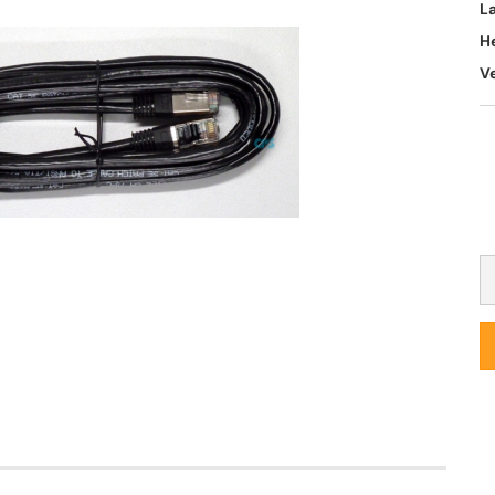
L
H
V