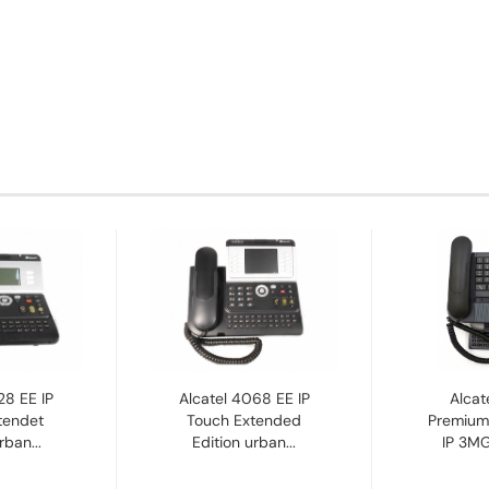
28 EE IP
Alcatel 4068 EE IP
Alcat
tendet
Touch Extended
Premium
rban...
Edition urban...
IP 3M
N