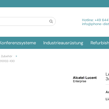
Spra
Hotline:
+49 644
info@phone-distr
Konferenzsysteme
Industrieausrüstung
Refurbis
»
n Zubehör
210132-100
L
3
Ar
Li