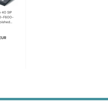
 40 SIP
50-F600-
ished...
 EUR