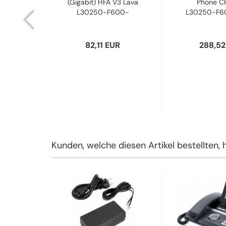
it SIP
(Gigabit) HFA V3 Lava
Phone C
00-
L30250-F600-
L30250-F6
C249...
R
82,11 EUR
288,52
Kunden, welche diesen Artikel bestellten, 