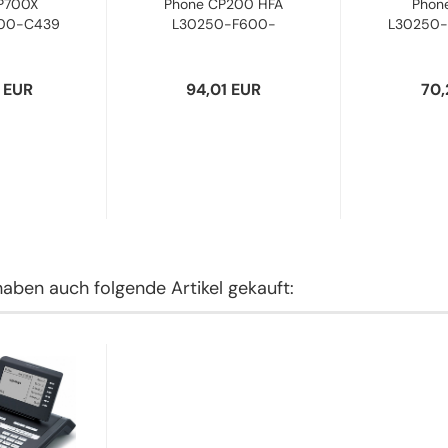
P700X
Phone CP200 HFA
Phon
00-C439
L30250-F600-
L30250
C426...
Refur
 EUR
94,01 EUR
70,
haben auch folgende Artikel gekauft: