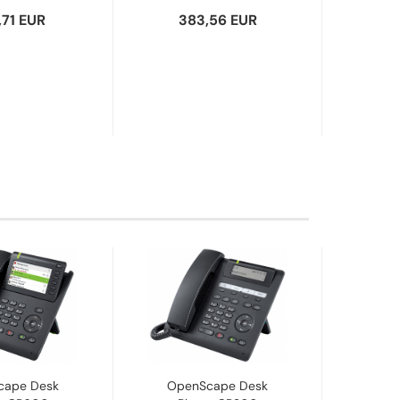
,71 EUR
383,56 EUR
1
cape Desk
OpenScape Desk
Ope