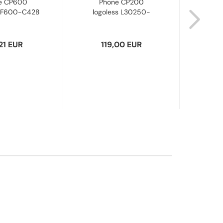
e CP600
Phone CP200
Pho
-F600-C428
logoless L30250-
L3
bished...
F600-C444/C426...
21 EUR
119,00 EUR