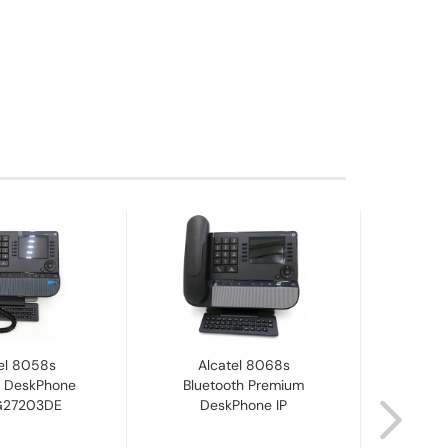
el 8058s
Alcatel 8068s
Avaya 
 DeskPhone
Bluetooth Premium
I
G27203DE
DeskPhone IP
7005
EU...
3MG27206DE...