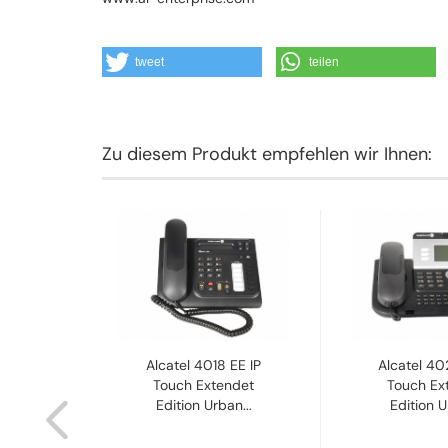
tweet
teilen
Zu diesem Produkt empfehlen wir Ihnen:
 SIP
Alcatel 4018 EE IP
Alcatel 40
30250-
Touch Extendet
Touch Ex
U...
Edition Urban...
Edition U