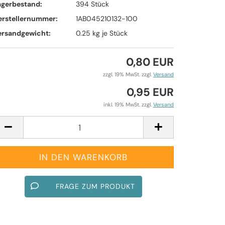
agerbestand:
394
Stück
erstellernummer:
1AB045210132-100
ersandgewicht:
0.25
kg je Stück
0,80 EUR
zzgl. 19% MwSt. zzgl.
Versand
0,95 EUR
inkl. 19% MwSt. zzgl.
Versand
FRAGE ZUM PRODUKT