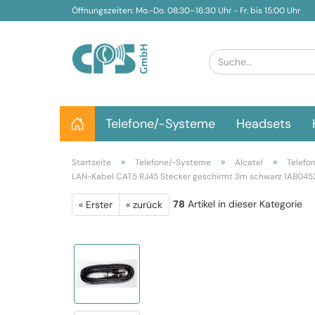
Öffnungszeiten: Mo.-Do. 08:30–16:30 Uhr - Fr. bis 15:00 Uhr
Telefone/-Systeme
Headsets
»
»
»
Startseite
Telefone/-Systeme
Alcatel
Telefo
LAN-Kabel CAT5 RJ45 Stecker geschirmt 3m schwarz 1AB045
78
Artikel in dieser Kategorie
« Erster
« zurück